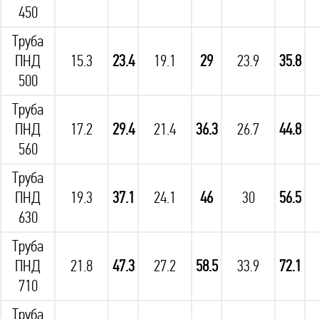
450
Труба
ПНД
15.3
23.4
19.1
29
23.9
35.8
500
Труба
ПНД
17.2
29.4
21.4
36.3
26.7
44.8
560
Труба
ПНД
19.3
37.1
24.1
46
30
56.5
630
Труба
ПНД
21.8
47.3
27.2
58.5
33.9
72.1
710
Труба