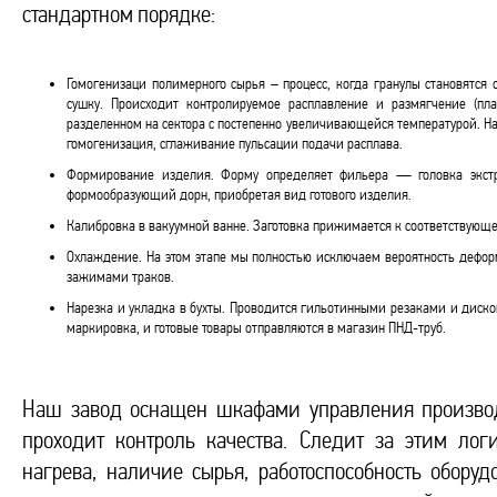
стандартном порядке:
Гомогенизаци полимерного сырья – процесс, когда гранулы становятс
сушку. Происходит контролируемое расплавление и размягчение (пл
разделенном на сектора с постепенно увеличивающейся температурой. На
гомогенизация, сглаживание пульсации подачи расплава.
Формирование изделия. Форму определяет фильера — головка экстр
формообразующий дорн, приобретая вид готового изделия.
Калибровка в вакуумной ванне. Заготовка прижимается к соответствующ
Охлаждение. На этом этапе мы полностью исключаем вероятность дефо
зажимами траков.
Нарезка и укладка в бухты. Проводится гильотинными резаками и диско
маркировка, и готовые товары отправляются в магазин ПНД-труб.
Наш завод оснащен шкафами управления производс
проходит контроль качества. Следит за этим л
нагрева, наличие сырья, работоспособность обору