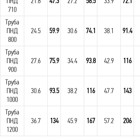
ПНД
21.8
47.3
27.2
58.5
33.9
72.1
710
Труба
ПНД
24.5
59.9
30.6
74.1
38.1
91.4
800
Труба
ПНД
27.6
75.9
34.4
93.8
42.9
116
900
Труба
ПНД
30.6
93.5
38.2
116
47.7
143
1000
Труба
ПНД
36.7
134
45.9
167
57.2
206
1200