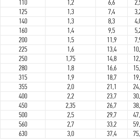
110
1,2
6,6
2,
125
1,3
7,4
3,
140
1,3
8,3
4,
160
1,4
9,5
5,
200
1,5
11,9
7,
225
1,6
13,4
10
250
1,75
14,8
12
280
1,8
16,6
15
315
1,9
18,7
19
355
2,0
21,1
24
400
2,2
23,7
30
450
2,35
26,7
38
500
2,5
29,7
47
560
2,7
33,2
59
630
3,0
37,4
75