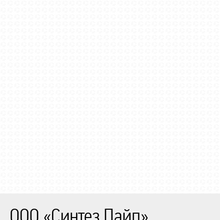
ООО «Синтез Пайп»