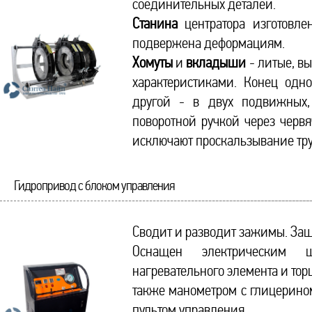
соединительных деталей.
Станина
центратора изготовле
подвержена деформациям.
Хомуты
и
вкладыши
- литые, в
характеристиками. Конец одн
другой - в двух подвижных,
поворотной ручкой через чер
исключают проскальзывание тр
Гидропривод с блоком управления
Сводит и разводит зажимы. За
Оснащен электрическим 
нагревательного элемента и тор
также манометром с глицерино
пультом управления.