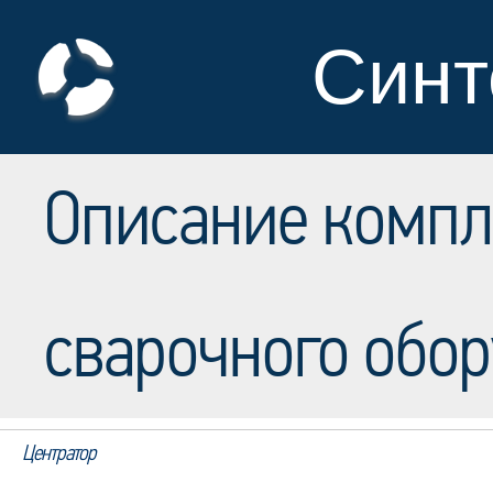
Синт
Описание комп
сварочного обо
Центратор