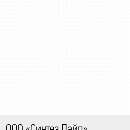
ООО «Синтез Пайп»