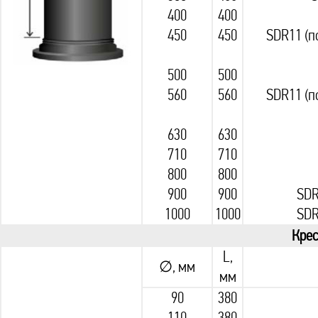
400
400
450
450
SDR11 (по
500
500
560
560
SDR11 (по
630
630
710
710
800
800
900
900
SDR
1000
1000
SDR
Крес
L,
∅, мм
мм
90
380