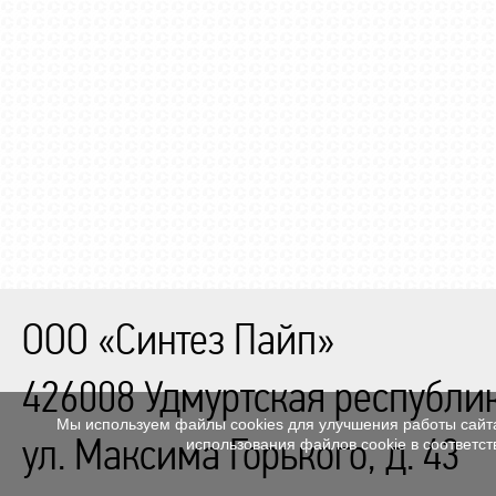
ООО «Синтез Пайп»
426008
Удмуртская республи
Мы используем файлы cookies для улучшения работы сайта
ул. Максима Горького, д. 43
использования файлов cookie в соответс