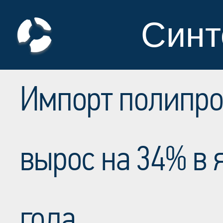
Синт
Импорт полипро
вырос на 34% в 
года