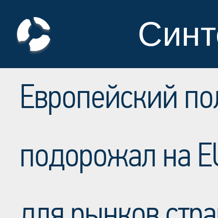
Синт
Европейский по
подорожал на EU
для рынков стра