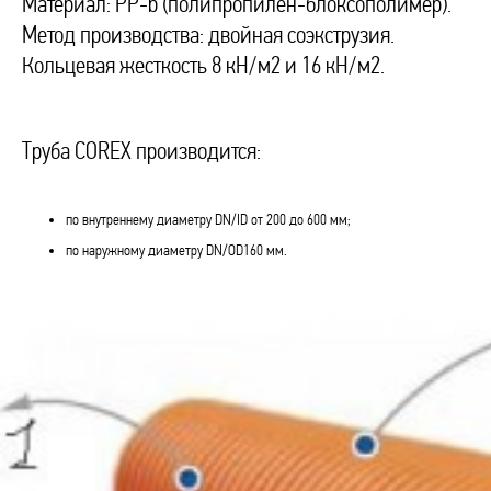
Материал: РР-b (полипропилен-блоксополимер).
Метод производства: двойная соэкструзия.
Кольцевая жесткость 8 кН/м2 и 16 кН/м2.
Труба COREX производится:
по внутреннему диаметру DN/ID от 200 до 600 мм;
по наружному диаметру DN/OD160 мм.