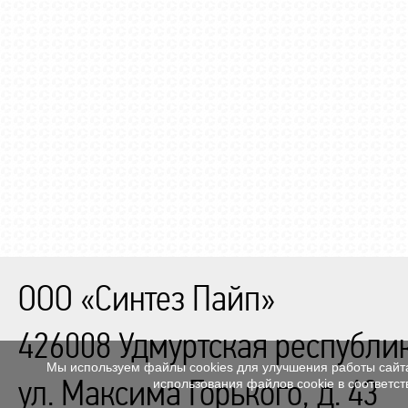
ООО «Синтез Пайп»
426008
Удмуртская республи
Мы используем файлы cookies для улучшения работы сайта
ул. Максима Горького, д. 43
использования файлов cookie в соответс